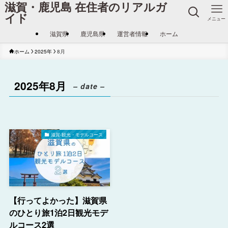
滋賀・鹿児島 在住者のリアルガ
イド
メニュー
滋賀県
鹿児島県
運営者情報
ホーム
ホーム
2025年
8月
2025年8月
– date –
滋賀-観光・モデルコース
【行ってよかった】滋賀県
のひとり旅1泊2日観光モデ
ルコース2選