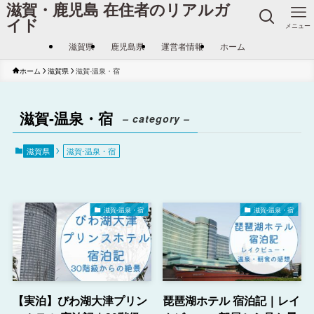
滋賀・鹿児島 在住者のリアルガ
イド
メニュー
滋賀県
鹿児島県
運営者情報
ホーム
ホーム
滋賀県
滋賀-温泉・宿
滋賀-温泉・宿
– category –
滋賀県
滋賀-温泉・宿
滋賀-温泉・宿
滋賀-温泉・宿
【実泊】びわ湖大津プリン
琵琶湖ホテル 宿泊記｜レイ