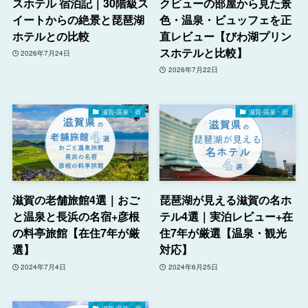
スホテル 宿泊記｜30階級ス
クビューの部屋から見た景
イートからの絶景と琵琶湖
色・温泉・ビュッフェを正
ホテルとの比較
直レビュー【びわ湖プリン
スホテルと比較】
2026年7月24日
2026年7月22日
滋賀-温泉・宿
滋賀-温泉・宿
滋賀の老舗旅館4選｜おご
琵琶湖が見える滋賀の名ホ
と温泉と長浜の名宿+彦根
テル4選｜実泊レビュー+在
の料亭旅館【在住7年が厳
住7年が厳選【温泉・観光
選】
対応】
2024年7月4日
2024年6月25日