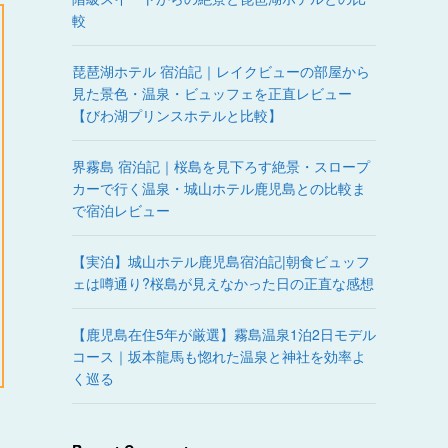
較
琵琶湖ホテル 宿泊記｜レイクビューの部屋から
見た景色・温泉・ビュッフェを正直レビュー
【びわ湖プリンスホテルと比較】
界霧島 宿泊記｜桜島を見下ろす絶景・スロープ
カーで行く温泉・城山ホテル鹿児島との比較ま
で宿泊レビュー
【実泊】城山ホテル鹿児島宿泊記|朝食ビュッフ
ェは噂通り?桜島が見えなかった日の正直な感想
【鹿児島在住5年が厳選】霧島温泉1泊2日モデル
コース｜坂本龍馬も惚れた温泉と神社を効率よ
く巡る