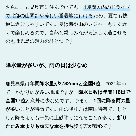
さらに、鹿児島市に住んでいても、
1時間以内のドライブ
で北部の山間部や涼しい避暑地に行ける
ため、夏でも快
適に過ごしやすいです。夏は海や山のレジャーもすぐ近
くで楽しめるので、自然と親しみながら涼しく過ごせる
のも鹿児島の魅力のひとつです。
降水量が多いが、雨の日は少なめ
鹿児島県は
年間降水量が2782mmと全国4位
（2021年※）
で、かなり雨が多い地域ですが、
降水日数は年間116日で
全国17位
と意外に少なめです。つまり、
1回に降る雨の量
が多い
ことが特徴です。雨の降り方は南国特有で、しと
しと降るよりも一気に土砂降りになることが多く、
折り
たたみ傘よりも頑丈な傘を持ち歩く方が安心
です。