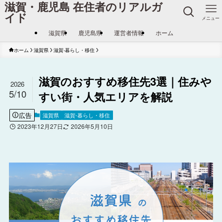
滋賀・鹿児島 在住者のリアルガ
イド
メニュー
滋賀県
鹿児島県
運営者情報
ホーム
ホーム
滋賀県
滋賀-暮らし・移住
滋賀のおすすめ移住先3選｜住みや
2026
5/10
すい街・人気エリアを解説
広告
滋賀県
滋賀-暮らし・移住
2023年12月27日
2026年5月10日