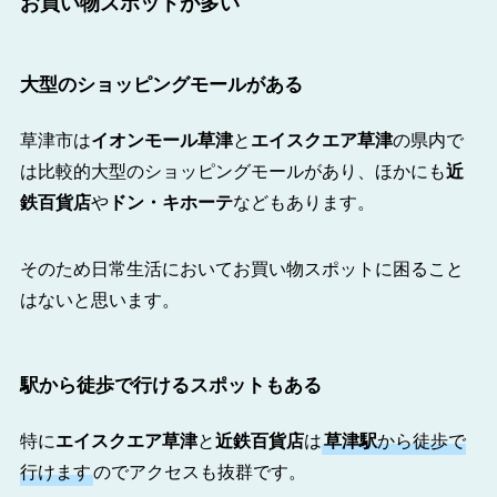
お買い物スポットが多い
大型のショッピングモールがある
草津市は
イオンモール草津
と
エイスクエア草津
の県内で
は比較的大型のショッピングモールがあり、ほかにも
近
鉄百貨店
や
ドン・キホーテ
などもあります。
そのため日常生活においてお買い物スポットに困ること
はないと思います。
駅から徒歩で行けるスポットもある
特に
エイスクエア草津
と
近鉄百貨店
は
草津駅
から徒歩で
行けます
のでアクセスも抜群です。