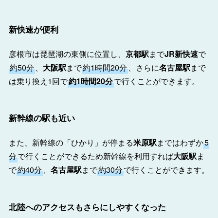
新快速が便利
彦根市は琵琶湖の東側に位置し、
京都駅
まで
JR新快速
で
約50分
、
大阪駅
まで
約1時間20分
、さらに
名古屋駅
まで
は乗り換え1回で
約1時間20分
で行くことができます。
新幹線の駅も近い
また、新幹線の「ひかり」が停まる
米原駅
まではわずか
5
分
で行くことができるため新幹線を利用すれば
大阪駅
ま
で
約40分
、
名古屋駅
まで
約30分
で行くことができます。
北陸へのアクセスもさらにしやすくなった