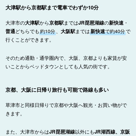
大津駅から京都駅まで電車でわずか10分
大津市の
大津駅
から
京都駅
までは
JR琵琶湖線
の
新快速
・
普通
どちらでも
約10分
、
大阪駅
までは
新快速
で約40分
で
行くことができます。
そのため通勤・通学圏内で、大阪、京都よりも家賃が安
いことからベッドタウンとしても人気の街です。
京都、大阪に日帰り旅行も可能で路線も多い
草津市と同様日帰りで京都や大阪へ観光・お買い物がで
きます。
また、大津市からは
JR琵琶湖線
以外にも
JR湖西線、京阪