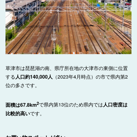
草津市は琵琶湖の南、県庁所在地の大津市の東側に位置
する
人口約140,000人
（2023年4月時点）の市で県内第2
位の多さです。
2
面積は67.8km
で県内第13位のため県内では
人口密度は
比較的高い
です。