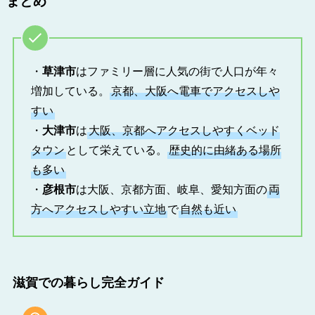
・
草津市
はファミリー層に人気の街で人口が年々
増加している。
京都、大阪へ電車でアクセスしや
すい
・
大津市
は
大阪、京都へアクセスしやすくベッド
タウン
として栄えている。
歴史的に由緒ある場所
も多い
・
彦根市
は大阪、京都方面、岐阜、愛知方面の
両
方へアクセスしやすい立地
で
自然も近い
滋賀での暮らし完全ガイド