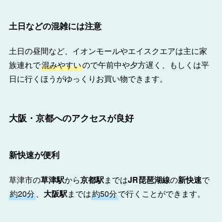
土日などの混雑には注意
土日の昼間など、イオンモールやエイスクエアは主に家
族連れで
混みやすい
ので午前中や夕方遅く、もしくは平
日に行くほうがゆっくりお買い物できます。
大阪・京都へのアクセスが良好
新快速が便利
草津市の
草津駅
から
京都駅
までは
JR琵琶湖線
の
新快速
で
約20分
、
大阪駅
までは
約50分
で行くことができます。