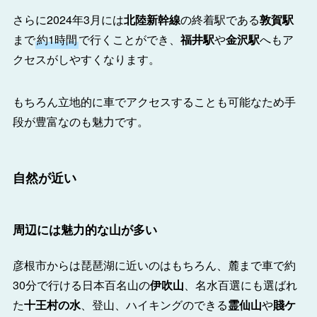
さらに2024年3月には
北陸新幹線
の終着駅である
敦賀駅
まで
約1時間
で行くことができ、
福井駅
や
金沢駅
へもア
クセスがしやすくなります。
もちろん立地的に車でアクセスすることも可能なため手
段が豊富なのも魅力です。
自然が近い
周辺には魅力的な山が多い
彦根市からは琵琶湖に近いのはもちろん、麓まで車で約
30分で行ける日本百名山の
伊吹山
、名水百選にも選ばれ
た
十王村の水
、登山、ハイキングのできる
霊仙山
や
賤ケ