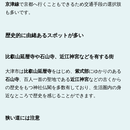
京津線
で京都へ行くこともできるため交通手段の選択肢
も多いです。
歴史的に由緒あるスポットが多い
比叡山延暦寺や石山寺、近江神宮などを有する街
大津市は
比叡山延暦寺
をはじめ、
紫式部
にゆかりのある
石山寺
、百人一首の聖地である
近江神宮
などの古くから
の歴史をもつ神社仏閣を多数有しており、生活圏内の身
近なところで歴史を感じることができます。
狭い道には注意