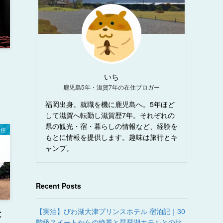
いち
鹿児島5年・滋賀7年の在住ブロガー
福岡出身。就職を機に鹿児島へ。5年ほど
して滋賀へ転勤し滋賀歴7年。それぞれの
県の観光・宿・暮らしの情報など、経験を
移住
もとに情報を提供します。趣味は旅行とキ
ャンプ。
Recent Posts
【実泊】びわ湖大津プリンスホテル 宿泊記｜30
と
階級スイートからの絶景と琵琶湖ホテルとの比