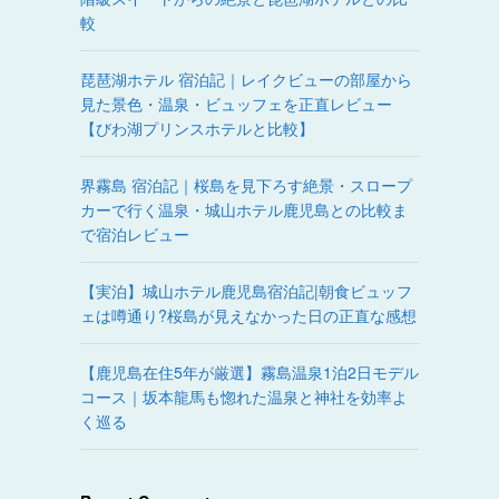
較
琵琶湖ホテル 宿泊記｜レイクビューの部屋から
見た景色・温泉・ビュッフェを正直レビュー
【びわ湖プリンスホテルと比較】
界霧島 宿泊記｜桜島を見下ろす絶景・スロープ
カーで行く温泉・城山ホテル鹿児島との比較ま
で宿泊レビュー
【実泊】城山ホテル鹿児島宿泊記|朝食ビュッフ
ェは噂通り?桜島が見えなかった日の正直な感想
【鹿児島在住5年が厳選】霧島温泉1泊2日モデル
コース｜坂本龍馬も惚れた温泉と神社を効率よ
く巡る